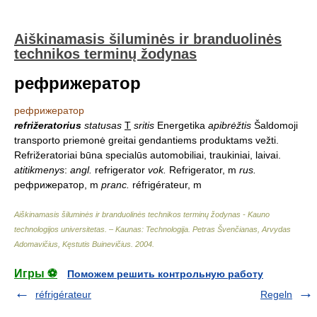
Aiškinamasis šiluminės ir branduolinės
technikos terminų žodynas
рефрижератор
рефрижератор
refrižeratorius
statusas
T
sritis
Energetika
apibrėžtis
Šaldomoji
transporto priemonė greitai gendantiems produktams vežti.
Refrižeratoriai būna specialūs automobiliai, traukiniai, laivai.
atitikmenys
:
angl.
refrigerator
vok.
Refrigerator, m
rus.
рефрижератор, m
pranc.
réfrigérateur, m
Aiškinamasis šiluminės ir branduolinės technikos terminų žodynas - Kauno
technologijos universitetas. – Kaunas: Technologija
.
Petras Švenčianas, Arvydas
Adomavičius, Kęstutis Buinevičius
.
2004
.
Игры ⚽
Поможем решить контрольную работу
réfrigérateur
Regeln