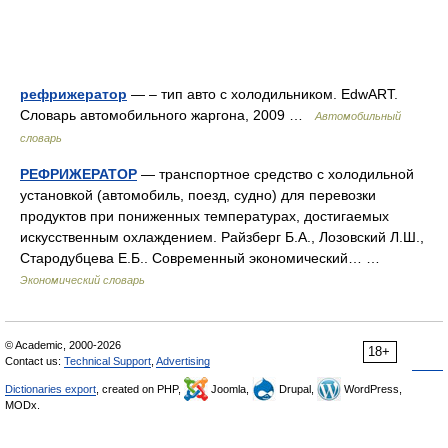
рефрижератор
— – тип авто с холодильником. EdwART.
Словарь автомобильного жаргона, 2009 …
Автомобильный
словарь
РЕФРИЖЕРАТОР
— транспортное средство с холодильной
установкой (автомобиль, поезд, судно) для перевозки
продуктов при пониженных температурах, достигаемых
искусственным охлаждением. Райзберг Б.А., Лозовский Л.Ш.,
Стародубцева Е.Б.. Современный экономический… …
Экономический словарь
© Academic, 2000-2026
18+
Contact us:
Technical Support
,
Advertising
Dictionaries export
, created on PHP,
Joomla,
Drupal,
WordPress,
MODx.